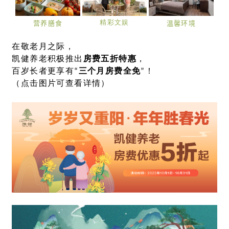
营养膳食
温馨环境
精彩文娱
在敬老月之际，
凯健养老积极推出
房费五折特惠
，
百岁长者更享有“
三个月房费全免
”！
（点击图片可查看详情）