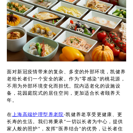
面对新冠疫情带来的复杂、多变的外部环境，凯健养
老给长者们一个安全的家。作为
“
零感染
”
的桃花源，
不用为外部环境变化而担忧。院内适老化的设施设
备，花园庭院式的居住空间，更加适合长者颐养天
年。
在
上海高端护理型养老院
-凯健养老享受更健康、更
长寿的生活。我们将秉承
“
一切以长者为中心，提供
家人般的照护
”
，发挥
“
医养结合
”
的优势，让长者住