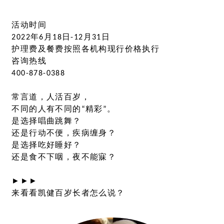
活动时间
2022
年
6
月
18
日
-12
月
31
日
护理费及餐费按照各机构现行价格执行
咨询热线
400-878-0388
常言道，人活百岁，
不同的人有不同的
“
精彩
”
。
是选择唱曲跳舞？
还是行动不便，疾病缠身？
是选择吃好睡好？
还是食不下咽，夜不能寐？
►►►
来看看凯健百岁长者怎么说？