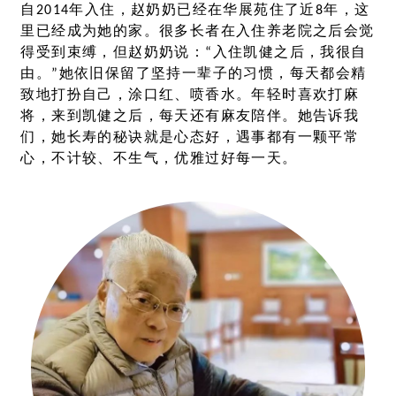
自
2014
年入住，赵奶奶已经在华展苑住了近
8
年，这
里已经成为她的家。很多长者在入住养老院之后会觉
得受到束缚，但赵奶奶说：
“
入住凯健之后，我很自
由。
”
她依旧保留了坚持一辈子的习惯，每天都会精
致地打扮自己，涂口红、喷香水。年轻时喜欢打麻
将，来到凯健之后，每天还有麻友陪伴。她告诉我
们，她长寿的秘诀就是心态好，遇事都有一颗平常
心，不计较、不生气，优雅过好每一天。