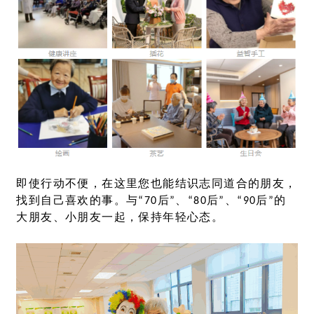
即使行动不便，在这里您也能结识志同道合的朋友，
找到自己喜欢的事。与
“70
后
”
、
“80
后
”
、
“90
后
”
的
大朋友、小朋友一起，保持年轻心态。