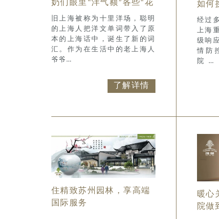
奶们眼里“洋气额”各些“花
如何
叉叉” ，侬晓得来历伐？
旧上海被称为十里洋场，聪明
经过
的上海人把洋文单词带入了原
上海
本的上海话中，诞生了新的词
级响
汇。作为在生活中的老上海人
情防
爷爷…
院 …
了解详情
住精致苏州园林，享高端
暖心
国际服务
院做