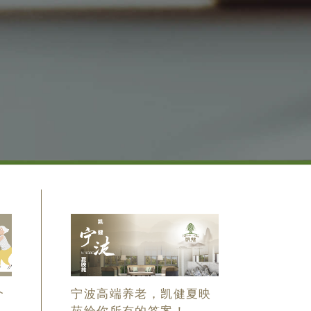
个
宁波高端养老，凯健夏映