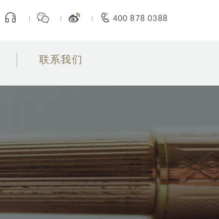
400 878 0388
联系我们