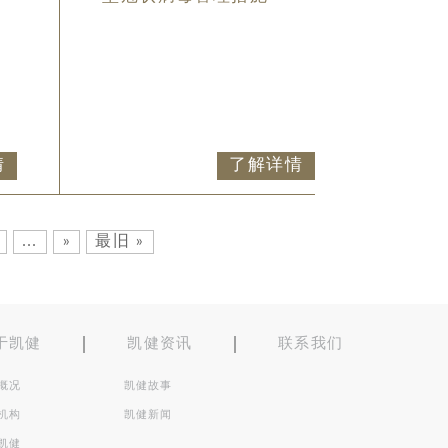
情
了解详情
...
»
最旧 »
于凯健
凯健资讯
联系我们
概况
凯健故事
机构
凯健新闻
凯健