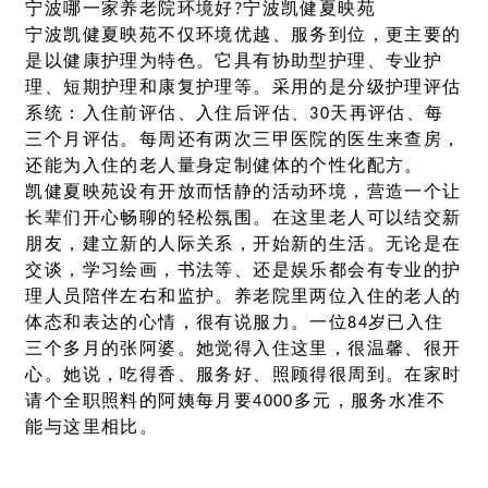
宁波哪一家养老院环境好?宁波凯健夏映苑
宁波凯健夏映苑不仅环境优越、服务到位，更主要的
是以健康护理为特色。它具有协助型护理、专业护
理、短期护理和康复护理等。采用的是分级护理评估
系统：入住前评估、入住后评估、30天再评估、每
三个月评估。每周还有两次三甲医院的医生来查房，
还能为入住的老人量身定制健体的个性化配方。
凯健夏映苑设有开放而恬静的活动环境，营造一个让
长辈们开心畅聊的轻松氛围。在这里老人可以结交新
朋友，建立新的人际关系，开始新的生活。无论是在
交谈，学习绘画，书法等、还是娱乐都会有专业的护
理人员陪伴左右和监护。养老院里两位入住的老人的
体态和表达的心情，很有说服力。一位84岁已入住
三个多月的张阿婆。她觉得入住这里，很温馨、很开
心。她说，吃得香、服务好、照顾得很周到。在家时
请个全职照料的阿姨每月要4000多元，服务水准不
能与这里相比。