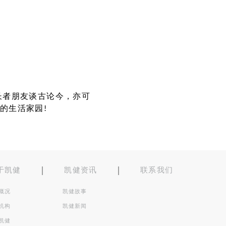
长者朋友谈古论今，亦可
的生活家园!
于凯健
凯健资讯
联系我们
概况
凯健故事
机构
凯健新闻
凯健