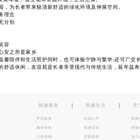
子女奖孝金，设立花草果蔬种植，生活充实。
园，为长者带来较清新舒适的绿化环境及伸展空间。
务理念
无分别
爱
笑容
心安之所是家乡
温馨陪伴和生活照护同时，也可体验宁静与繁华;还可广交
的舒适休闲，友谊苑是长者享受现代与传统生活，延年益寿
凯健服务
凯健生活
关
护理服务
长者心声
凯健
服务特色
凯健活动
凯健
入住指南
经典案例
加入