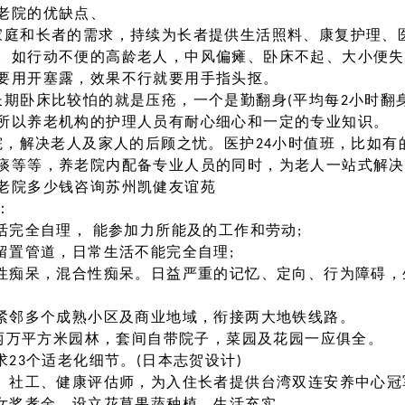
老院的优缺点、
家庭和长者的需求，持续为长者提供生活照料、康复护理、
。如行动不便的高龄老人，中风偏瘫、卧床不起、大小便失
要用开塞露，效果不行就要用手指头抠。
长期卧床比较怕的就是压疮，一个是勤翻身(平均每2小时翻
所以养老机构的护理人员有耐心细心和一定的专业知识。
老院，解决老人及家人的后顾之忧。医护24小时值班，比如
痰等等，养老院内配备专业人员的同时，为老人一站式解决
老院多少钱咨询苏州凯健友谊苑
：
活完全自理， 能参加力所能及的工作和劳动;
留置管道，日常生活不能完全自理;
管性痴呆，混合性痴呆。日益严重的记忆、定向、行为障碍
，紧邻多个成熟小区及商业地域，衔接两大地铁线路。
，两万平方米园林，套间自带院子，菜园及花园一应俱全。
求23个适老化细节。(日本志贺设计)
师、社工、健康评估师，为入住长者提供台湾双连安养中心