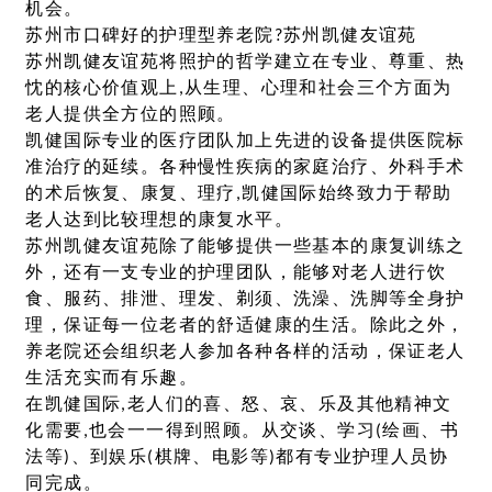
机会。
苏州市口碑好的护理型养老院?苏州凯健友谊苑
苏州凯健友谊苑将照护的哲学建立在专业、尊重、热
忱的核心价值观上,从生理、心理和社会三个方面为
老人提供全方位的照顾。
凯健国际专业的医疗团队加上先进的设备提供医院标
准治疗的延续。各种慢性疾病的家庭治疗、外科手术
的术后恢复、康复、理疗,凯健国际始终致力于帮助
老人达到比较理想的康复水平。
苏州凯健友谊苑除了能够提供一些基本的康复训练之
外，还有一支专业的护理团队，能够对老人进行饮
食、服药、排泄、理发、剃须、洗澡、洗脚等全身护
理，保证每一位老者的舒适健康的生活。除此之外，
养老院还会组织老人参加各种各样的活动，保证老人
生活充实而有乐趣。
在凯健国际,老人们的喜、怒、哀、乐及其他精神文
化需要,也会一一得到照顾。从交谈、学习(绘画、书
法等)、到娱乐(棋牌、电影等)都有专业护理人员协
同完成。