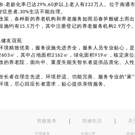
,老龄化率已达29%,60岁以上老人有222万人。位于南通
失智症患者,30%生活不能自理。
政策，各种新的养老机构和养老服务如雨后春笋般破土而出，
施约有15.5万个，其中注册登记的养老服务机构2.9万
凯健友谊苑
环境精致优美，服务设施先进齐全，服务人员专业贴心，是
03㎡，其中占地面积2162㎡，绿化面积919㎡，核定床位
致的养老院，面向中、重度失能失智长者提供品质化、人性
智长者在理念先进、环境舒适、功能完善、服务专业的“家
环境，尽心回应长者需求，贴心提供亲情服务。
凯健服务
凯健生活
关
护理服务
长者心声
凯健