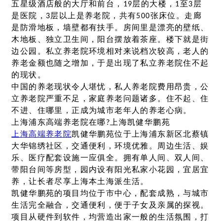
五星级酒店般的大厅和前台，19层的大楼，1至3层
是医院，3层以上是养老院，共有500张床位。走廊
是防滑地板，墙壁都有扶手。房间里是漂亮的壁纸、
木地板、独立卫生间，阳台摆放着茶座。楼下就是街
边公园。私立养老院环境相对来说档次较高，老人的
养老金额也随之增加，于是出现了私立养老院住不起
的现状。
中国的养老现状令人堪忧，私人养老院费用昂贵，公
立养老院严重不足，家庭养老问题诸多。住不起、住
不进、住哪里，正成为城市老年人的养老心病。
上海浦东高端养老院在哪?上海凯健华鹏苑
上海高端养老院
凯健华鹏苑位于上海浦东新区北蔡镇
大华锦绣社区，交通便利，环境优雅。周边生活、娱
乐、医疗配套设施一应俱全。拥有单人间、双人间、
带阳台间等房型，园内设有阳光私家小花园，宜居宜
养，让长者尽享上海本土海派生活。
凯健华鹏苑的项目均位于市中心，配套成熟，与城市
生活完全融合，交通便利，便于子女及亲属的探视。
项目从硬件到软件，均营造出家一般的生活氛围，打