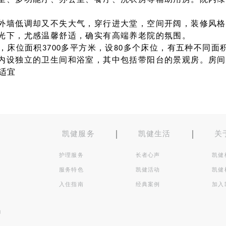
室、多功能厅、办公室、餐厅、洗衣房等辅助用房。院内绿地
外墙低调却又不失大气，穿行进大堂，空间开阔，装修风格
光下，尤感温馨舒适，确实有高端养老院的氛围。
，床位面积3700多平方米，设80多个床位，有五种不同
内设独立的卫生间和浴室，其中包括带阳台的景观房。房间
适宜
凯健服务
凯健生活
关
护理服务
长者心声
凯健
服务特色
凯健活动
凯健
入住指南
经典案例
加入
司