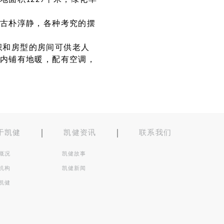
面积1229平米，绿化率
古朴淳静，各种考究的摆
面积和房型的房间可供老人
内铺有地暖，配有空调，
于凯健
凯健资讯
联系我们
概况
凯健故事
机构
凯健新闻
凯健