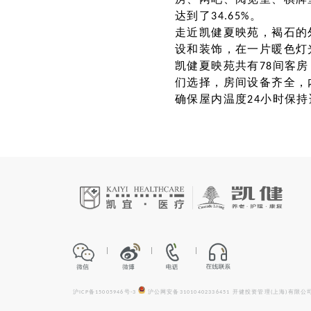
房、网吧、阅览室、棋牌
达到了34.65%。
走近凯健夏映苑，褐石的
设和装饰，在一片暖色灯
凯健夏映苑共有78间客房
们选择，房间设备齐全，
确保屋内温度24小时保持
沪ICP备15005946号-3
沪公网安备31010402336451
开健投资管理(上海)有限公