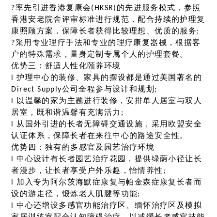
?率先引进香港复康会(HKSR)的先进服务模式，参照
香港安老院舍评审标准进行规范，配合持续的护理复
康照顾方案，保障长者获得比较理想、优质的服务;
?采用专业理疗手法和专业的理疗康复器械，根据客
户的特殊需求，量身定制专属个人的护理套餐。
优势三：舒适人性化颐养环境
l 护理中心的装修、家具的摆设都是通过美国著名的
Direct Supply公司全程参与设计和规划;
l 以温馨的家为主题进行装修，安排单人居室与双人
居室，既和谐温馨有充满活力;
l 从国外引进的长者无障碍交通设施，采用欧盟安全
认证体系，保障长者在来往中心的路途安全性。
优势四：独有的多感官及园艺治疗环境
l 中心设计有长者园艺治疗花园，提供绿荫小径让长
者漫步，让长者享受户外乐趣，怡情养性;
l 加入专为阿尔茨海默症康复与帕金森症康复长者而
设的游走径，锻炼老人肌腱等功能;
l 中心还增设多感官功能治疗区、缅怀治疗区及模拟