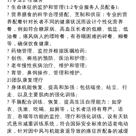
1)专业护理服务
? 生命体征的监护和管理(1:2专业服务人员配备);
? 营养膳食的科学合理搭配、烹制和供应：专业的营
养配餐针对长者不同的健康状况而设计个性化营养
餐，例如符合糖尿病、高血压长者的低糖、低盐、低
油餐，痛风病人的嘌呤餐，有吞咽困难的碎餐、糊餐
等，确保饮食健康。
? 药物管理、监控并根据医嘱给药;
? 创伤、褥疮的预防、医治和护理;
? 老年慢性疾病治疗、维护和管理;
? 胃管、鼻饲操作、管理和维护。
2)团队康复理疗
? 身体机能恢复、提高和加强：包括端坐、站立、行
走、以及主要肌肉的强化训练;
? 手脑配合训练、恢复、提高生活自理能力：如穿
衣、洗漱、吃喝、如厕等，让长者活得有尊严。语
言、吞咽等功能的监控、理疗和强化训练。设有天轨
式悬吊减重训练系统，符合国际安全标准的适老电动
床，针对因中风与机能衰退导致的痛症所配备的减缓