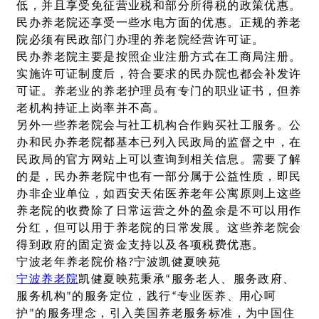
低，并且享受免征营业税和部分所得税的政策优惠。
民办养老院还享受一些水电方面的优惠。正规的养老
院必须有民政部门办理的养老院经营许可证。
民办养老院主要是按照企业注册方式在工商局注册。
实施许可证制度后，符合要求的民办院也都会补发许
可证。养老业的养老护理员有专门的职业证书，但养
老机构持证上岗率并不高。
另外一些养老院会与社工机构合作购买社工服务。公
办和民办养老院都基本已列入民政局的监督之中，在
民政局的官方网站上可以查询到相关信息。需要了解
的是，民办养老院中也有一部分属于公益性质，即民
办非企业单位，如西安天佑医养老年公寓原则上这些
养老院的收费除了日常运营之外的盈余是不可以用作
分红，但可以用于养老院的日常发展。这些养老院会
得到政府的固定资金支持以及各项税费优惠。
宁波老年养老院价格?宁波凯健夏映苑
宁波养老院
凯健夏映苑秉承“服务老人、服务政府、
服务机构”的服务定位，践行“专业医养、用心呵
护”的服务理念，引入美国养老服务标准，为中国住