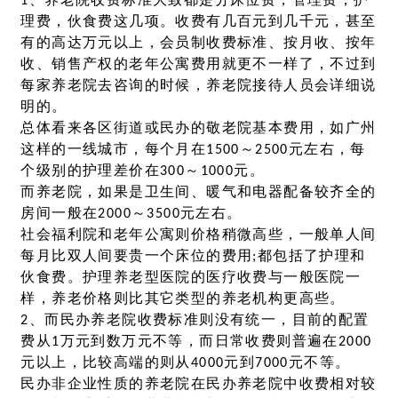
1、养老院收费标准大致都是分床位费，管理费，护
理费，伙食费这几项。收费有几百元到几千元，甚至
有的高达万元以上，会员制收费标准、按月收、按年
收、销售产权的老年公寓费用就更不一样了，不过到
每家养老院去咨询的时候，养老院接待人员会详细说
明的。
总体看来各区街道或民办的敬老院基本费用，如广州
这样的一线城市，每个月在1500～2500元左右，每
个级别的护理差价在300～1000元。
而养老院，如果是卫生间、暖气和电器配备较齐全的
房间一般在2000～3500元左右。
社会福利院和老年公寓则价格稍微高些，一般单人间
每月比双人间要贵一个床位的费用;都包括了护理和
伙食费。护理养老型医院的医疗收费与一般医院一
样，养老价格则比其它类型的养老机构更高些。
2、而民办养老院收费标准则没有统一，目前的配置
费从1万元到数万元不等，而日常收费则普遍在2000
元以上，比较高端的则从4000元到7000元不等。
民办非企业性质的养老院在民办养老院中收费相对较