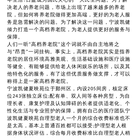
年生活?日益成为国民关心的一大民生问题。为了解
决老人的养老问题，市场上出现了越来越多的养老
院，但如何将养老院做得更加高端，更好的为老人服
务是急需解决的问题。为了解决这一问题，宁波凯健
倾力打造一个高档养老院，为老人提供更好的服务与
保障。
人们一听”高档养老院”这个词就不由自主地将之
与“昂贵”一词挂钩。事实上，高档养老院其实是指养
老院的居住环境高雅美观、生活基础设施和医疗设施
等健全、有能够提供给老人休闲娱乐的场所，以及其
他特色化的服务，有了这些优质服务做支撑，才可以
称得上是一家高档养老院。
宁波凯健夏映苑位于鄞州区，内设205间房，核定床
位243张独立床位;配有单、双人间等各种房型，为自
理长者、康复护理及认知障碍的长者提供适老化、个
性化生活与专业照护的保障，拥有自己的医疗团队宁
波凯健夏映苑自理型老人一个月的综合收费标准也不
是太高，基本上普通百姓都可以接受;护理型老人根
据身体状况评估，综合每月收费标准比自理型老人稍