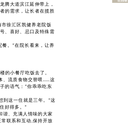
龙腾大道滨江延伸带上，
者的需求，让长者在揽胜
海市徐汇区凯健养老院饭
号、喜好、忌口及特殊需
配餐。”在院长看来，让养
三楼的小餐厅吃饭去了。
体、流质食物交替喂……这
子的语气：“你乖乖吃东
想到这一住就是三年。“这
住好得多。”
和谐、充满人情味的大家
常联系和互动,保持开放