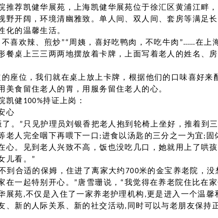
院推荐凯健华展苑，上海凯健华展苑位于徐汇区黄浦江畔，
视野开阔，环境清幽雅致。单人间、双人间、套房等满足长
性化的温馨生活。
，不喜欢辣、煎炒”“周姨，喜好吃鸭肉，不吃牛肉”……在上
形餐桌上三三两两地摆放着卡牌，上面写着老人的姓名、房
定的座位，我们就在桌上放上卡牌，根据他们的口味喜好来
用美食留住老人的胃，用服务留住老人的心。
凯健100%持证上岗：
安心
吃饭了。”只见护理员刘银香把老人抱到轮椅上坐好，推着到
等老人完全咽下再喂下一口;进食以汤匙的三分之一为宜;固
在心。见到老人兴致不高，饭也没吃几口，她就用上了哄孩
女儿看。”
找不到合适的保姆，住进了离家大约700米的金宝养老院，没
家在一起特别开心。”唐雪珊说，“我觉得在养老院住比在家
华展苑,不仅是入住了一家养老护理机构,更是进入一个温馨
友、新的人际关系、新的社交活动,同时可以与老朋友保持正