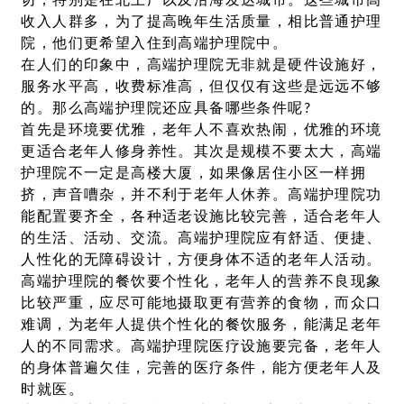
切，特别是在北上广以及沿海发达城市。这些城市高
收入人群多，为了提高晚年生活质量，相比普通护理
院，他们更希望入住到高端护理院中。
在人们的印象中，高端护理院无非就是硬件设施好，
服务水平高，收费标准高，但仅仅有这些是远远不够
的。那么高端护理院还应具备哪些条件呢?
首先是环境要优雅，老年人不喜欢热闹，优雅的环境
更适合老年人修身养性。其次是规模不要太大，高端
护理院不一定是高楼大厦，如果像居住小区一样拥
挤，声音嘈杂，并不利于老年人休养。高端护理院功
能配置要齐全，各种适老设施比较完善，适合老年人
的生活、活动、交流。高端护理院应有舒适、便捷、
人性化的无障碍设计，方便身体不适的老年人活动。
高端护理院的餐饮要个性化，老年人的营养不良现象
比较严重，应尽可能地摄取更有营养的食物，而众口
难调，为老年人提供个性化的餐饮服务，能满足老年
人的不同需求。高端护理院医疗设施要完备，老年人
的身体普遍欠佳，完善的医疗条件，能方便老年人及
时就医。