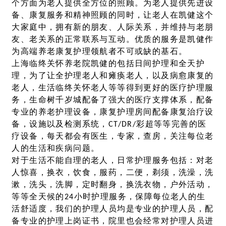
个方面为老人提供全方位的照顾。为老人提供先进设
备、康复服务和精神照顾的同时，让老人在凯健这个
大家庭中，拥有新的朋友、人际关系，并维持与老朋
友、老关系的正常联系与互动。优质的服务是凯健作
为高端养老康复护理领航者不可或缺的基石。
上海临终关怀养老院凯健的包括日间护理和全天护
理，为了让全护理老人和瘫痪老人，以及病愈康复的
老人，生活临终关怀老人等等得到更好的医疗护理服
务，生命树千岁城配备了强大的医疗支撑体系，配备
专业的养老护理设备，康复护理房间配备康复治疗设
备，设施以及检测系统，CT/DR/彩超等等完善的医
疗设备，每天都会有医生，专家，查房，关注每位老
人的生活和疾病问题。
对于生活不能自理的老人，日常护理服务包括：对老
人惊喜，换衣，饮食，服药，二便，剃须，洗澡，洗
漱，洗头，洗脚，定时翻身，换洗衣物，户外活动，
等等全天候的24小时护理服务，保障每位老人的生
活舒适度，我们的护理人员均是专业的护理人员，配
备专业的护理上岗证书，院里也会经常对护理人员进