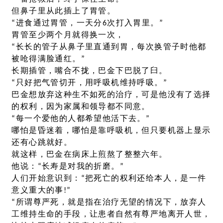
但鼻子里从此插上了胃管。
“进食通过胃管，一天分6次打入胃里。”
胃管至少两个月就得换一次，
“长长的管子从鼻子里直通到胃，每次换管子时他都
被呛得满脸通红。”
长期插管，嘴合不拢，巴金下巴脱了臼。
“只好把气管切开，用呼吸机维持呼吸。”
巴金想放弃这种生不如死的治疗，可是他没有了选择
的权利，因为家属和领导都不同意。
“每一个爱他的人都希望他活下去。”
哪怕是昏迷着，哪怕是靠呼吸机，但只要机器上显示
还有心跳就好。
就这样，巴金在病床上煎熬了整整六年。
他说：“长寿是对我的折磨。”
人们开始意识到：“把死亡的权利还给本人，是一件
意义重大的事!”
“所谓尊严死，就是指在治疗无望的情况下，放弃人
工维持生命的手段，让患者自然有尊严地离开人世，