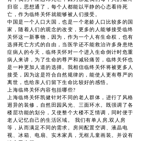
归宿，思想通了，每个人都能以平静的心态看待死
亡，作为临终关怀就能够被人们接受。
中国是一个人口大国，也是一个老龄人口比较多的国
家，随着人们的观念的改变，更多的人能够接受临终
关怀这一新事物，因为，作为一个人有生命权，也有
选择死亡方式的自由，当医学还不能救治许多身患绝
症病人的今天，临终关怀对一个进入生命倒计时危重
病人来讲，为了生命的尊严和减轻痛苦，临终关怀也
是一种更加人道的选择。我相信临终关怀将被更多人
接受，因为这是符合自然规律的，能使人更有尊严的
离世，也给亲人们留下生命比较好的感悟。
上海临终关怀内容包括哪些?
上海临终关怀凯健针对不同的老人群体，进行了风格
迥异的装修，自然田园风光、三面环水。既强调了各
楼层功能的划分，又使整个大楼不乏情调，同时便于
老人记忆自己的生活区域。 我们有单人房,双人房
等，从而满足不同的需求。房间配置空调、液晶电
视、冰箱、电扇、实木家具，无框儿童画装。并设有