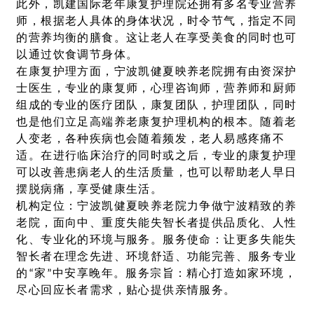
此外，凯建国际老年康复护理院还拥有多名专业营养
师，根据老人具体的身体状况，时令节气，指定不同
的营养均衡的膳食。这让老人在享受美食的同时也可
以通过饮食调节身体。
在康复护理方面，宁波凯健夏映养老院拥有由资深护
士医生，专业的康复师，心理咨询师，营养师和厨师
组成的专业的医疗团队，康复团队，护理团队，同时
也是他们立足高端养老康复护理机构的根本。随着老
人变老，各种疾病也会随着频发，老人易感疼痛不
适。在进行临床治疗的同时或之后，专业的康复护理
可以改善患病老人的生活质量，也可以帮助老人早日
摆脱病痛，享受健康生活。
机构定位：宁波凯健夏映养老院力争做宁波精致的养
老院，面向中、重度失能失智长者提供品质化、人性
化、专业化的环境与服务。服务使命：让更多失能失
智长者在理念先进、环境舒适、功能完善、服务专业
的“家”中安享晚年。服务宗旨：精心打造如家环境，
尽心回应长者需求，贴心提供亲情服务。