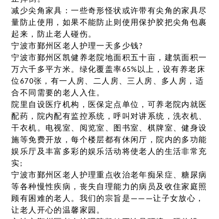
减少尖角家具：一些奇形怪状或许带有尖角的家具尽
量防止使用，如果不能防止则使用保护胶把尖角包裹
起来，防止老人碰伤。
宁波市鄞州区老人护理一天多少钱?
宁波市鄞州区凯健养老院地面积五十亩，建筑面积一
万六千多平方米。绿化覆盖率65%以上，设有养老床
位670张，有一人房、二人房、三人房、多人房，适
合不同需要的老人入住。
院里自设医疗机构，医保定点单位，可养老院内就医
配药，院内配有监控系统，呼叫对讲系统，洗衣机、
干衣机。电视室、阅览室、图书室、棋牌室、健身设
施等免费开放，每个楼层都有休闲厅，院内的多功能
娱乐厅及丰富多彩的娱乐活动将使老人的生活非常充
实;
宁波市鄞州区老人护理重点收治老年痴呆症、糖尿病
等各种慢性疾病，丧失自理能力的病员及收住家庭照
顾有困难的老人。我们的宗旨是———让子女放心，
让老人开心的温馨家园。