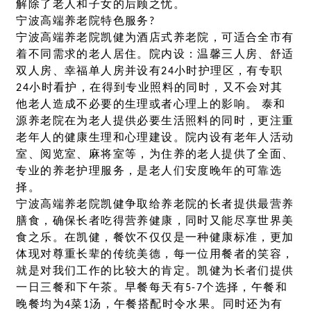
解除了老人和子女的后顾之忧。
宁波高端养老院特色服务?
宁波高端养老院凯健为酒店式养老院，可适合全市有
着不同需求的老人居住。院内设：温馨三人房、舒适
双人房、幸福单人房并设有24小时护理区，有专职
24小时看护，在得到专业照料的同时，又不会对其
他老人造成不必要的生理或者心理上的影响。 泰和
源养老院在为老人提供必要生活照料的同时，更注重
老年人的健康生理和心理建设。院内设有老年人活动
室、阅览室、麻将室等，为住养的老人提供了全面、
专业的养老护理服务，是老人们安度晚年的可靠选
择。
宁波高端养老院凯健争取给养老院的长者提供最营养
膳食，确保长者吃得营养健康，同时又能尽享世界美
食之乐。在凯健，餐饮不仅仅是一种健康标准，更加
体现对尊重长辈的传统美德，每一位用餐者的笑容，
就是对我们工作的比较大的肯定。凯健为长者们提供
一日三餐和下午茶。早餐每天有5-7个选择，午餐和
晚餐均为4菜1汤，午餐搭配时令水果。同时还为有