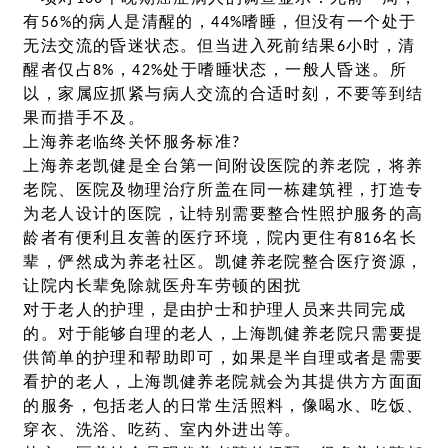
有56%的病人是清醒的，44%嗜睡，但没有一个处于
无法交流的昏迷状态。但当进入死前结果6小时，清
醒者仅占8%，42%处于嗜睡状态，一般人昏迷。所
以，家属应抓紧与病人交流的合适时刻，不要等到结
果而措手不及。
上海养老临终关怀服务标准?
上海养老凯健是全台第一间附设医院的养老院，将养
老院、医院及物理治疗所盖在同一栋建筑裡，打造专
为老人设计的医院，让特别需要整合性照护服务的高
龄者有便利且友善的医疗环境，院内更住有816名长
辈，俨然成为养老社区。凯健养老院整合医疗资源，
让院内长辈免除就医舟车劳顿的困扰
对于老人的护理，是由护士和护理人员来共同完成
的。对于能够自理的老人，上海凯健养老院只需要提
供简单的护理和帮助即可，如果是半自理或者是需要
看护的老人，上海凯健养老院就会为其提供方方面面
的服务，包括老人的日常生活照料，像喝水、吃饭、
穿衣、洗浴、吃药、室内外进出等。