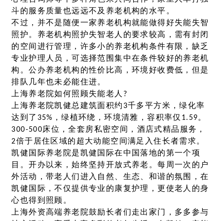
斗的服务质量也远远不及养老机构的水平。
不过，并不是随便一家养老机构就能做得好失能失智
照护。养老机构照护失智老人的要求较高，需有封闭
的空间进行管理，许多小的养老机构条件有限，缺乏
专业护理人员，可选择范围集中在条件较好的养老机
构。公办养老机构的性价比高，环境好收费低，但是
排队几年也未必能住进。
上海养老院如何照顾失能老人?
上海养老院凯健总建筑面积约3千多平方米，绿化率
达到了35%，绿植环绕，环境清雅，容积率仅1.59。
300-500床位，全套房私密空间，酒店式精品服务，
2倍于居住区域的超大动能空间满足入住长者需求。
凯健国际养老院是凯健国际在中国落地的第一个项
目。开办以来，始终坚持开放式养老。每周一次的户
外活动，带老人们进入自然、生态、和谐的氛围，在
凯健国际，不仅提供专业的康复护理，更使老人的身
心也得到照顾。
上海外资高端养老院鼓励长者们走出家门，多多参与