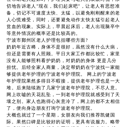
切地告诉老人“现在，我们起床吧”，让老人有思想准
备，切记不可速度太快、太猛，以避免刚刚醒来的老
人心慌难受，同时，还要避免动作太快太猛引起老人
贫血的现象。实际上，早晨起床后，老人出现脑卒中
等意外情况的概率还是比较高的。
宁波市鄞州区老人护理包括哪些方面?
奶奶年近古稀，身体不是很好，虽然没有什么大病，
但还是需要有人照顾。平日大家工作都比较忙，家里
没有人能够照料看护奶奶，对奶奶的身体 更是几分
担忧。后经全家人商量，决定帮奶奶在宁波找一家能
够提供老年护理的宁波老年护理院。 网上的宁波老
年护理院果然多得目不暇接，提供老年护理也是一大
堆。后来陆续跑了几家宁波老年护理院，不尽人意。
网上吹嘘的天花乱坠，一到老年护理院就感受到了天
壤之别。家人也跑得心灰意冷了，网上的都不太相信
了，便向身边朋友打询宁波老年护理院。
大概也就过了一个星期，女朋友向我们推荐凯健国
际。果然口碑是比较好的证明，更具有说服力。略带