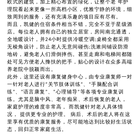
欧式的建筑，加上精心布置的绿化，让整个老 年护
理院看起来更像一所高档小区，优雅宁静的环境，细
致周到的服务，还有充满乐趣的项目应有尽有。
而且，凯健的住宿条件相当不错，完全不亚于星级酒
店。每位老人拥有自己的独立居室，房间南北通透，
全地暖设计，并24小时提供冷暖空调;桌椅全都采用
无棱角设计，防止老人无意间碰伤;洗漱间铺设防滑
地砖，避免老人们滑倒摔伤。甚至走廊和电梯间都随
处可见方便老人搀扶的把手，贴心的设计在众多高端
养老院中脱颖而出。
此外，这里还设有康复健身中心，由专业康复师一对
一针对老人进行“关节肢体训练”、“手脑配合训
练”、“语言康复”、“心理辅导”等各项专业康复训
练。尤其是脑中风、老年痴呆、术后恢复的老人，
家庭护理的难度非常高， 而凯健针对老人具体情
况， 提供更专业的护理。 病后、术后的老人将在这
里享有优质的康复服务，尽可能地达到比较好生活状
态，回归正常家庭生活。