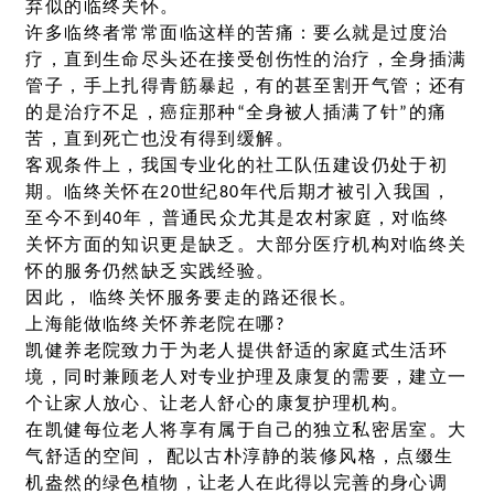
弃似的临终关怀。
许多临终者常常面临这样的苦痛：要么就是过度治
疗，直到生命尽头还在接受创伤性的治疗，全身插满
管子，手上扎得青筋暴起，有的甚至割开气管；还有
的是治疗不足，癌症那种“全身被人插满了针”的痛
苦，直到死亡也没有得到缓解。
客观条件上，我国专业化的社工队伍建设仍处于初
期。临终关怀在20世纪80年代后期才被引入我国，
至今不到40年，普通民众尤其是农村家庭，对临终
关怀方面的知识更是缺乏。大部分医疗机构对临终关
怀的服务仍然缺乏实践经验。
因此， 临终关怀服务要走的路还很长。
上海能做临终关怀养老院在哪?
凯健养老院致力于为老人提供舒适的家庭式生活环
境，同时兼顾老人对专业护理及康复的需要，建立一
个让家人放心、让老人舒心的康复护理机构。
在凯健每位老人将享有属于自己的独立私密居室。大
气舒适的空间， 配以古朴淳静的装修风格，点缀生
机盎然的绿色植物，让老人在此得以完善的身心调