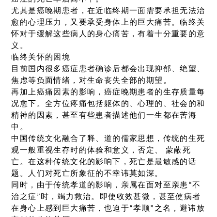
尤其是癌晚期患者，在近临终期一面需要承担无法治
愈的心理压力，又要承受身体上的巨大痛苦。临终关
怀对于缓解这些病人的身心痛苦，有着十分重要的意
义。
临终关怀的困境
目前国内很多癌症患者确诊后都会出现抑郁、绝望、
焦虑等负面情绪，对生命丧失全部的期望。
再加上癌痛因素的影响，癌症晚期患者的生存质量每
况愈下。全方位疼痛包括躯体的、心理的、社会的和
精神的因素，甚至有些患者描述他们一生都在苦海
中。
中国传统文化融合了释、道的儒家思想，传统的生死
观一般重视生存时的体验和意义，否定、 蒙蔽死
亡。在这种传统文化的影响下，死亡是最敏感的话
题。人们对死亡所象征的不幸讳莫如深。
同时，由于传统孝道的影响，亲属在面对至亲患“不
治之症”时，竭力救治。即使收效甚微，甚至使病者
在身心上感到巨大痛苦，也迫于“孝顺”之名，避讳放