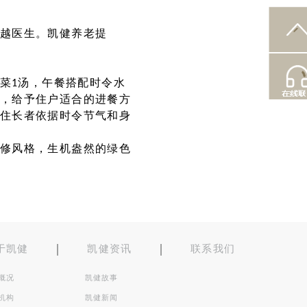
越医生。凯健养老提
4菜1汤，午餐搭配时令水
，给予住户适合的进餐方
住长者依据时令节气和身
修风格，生机盎然的绿色
于凯健
凯健资讯
联系我们
概况
凯健故事
机构
凯健新闻