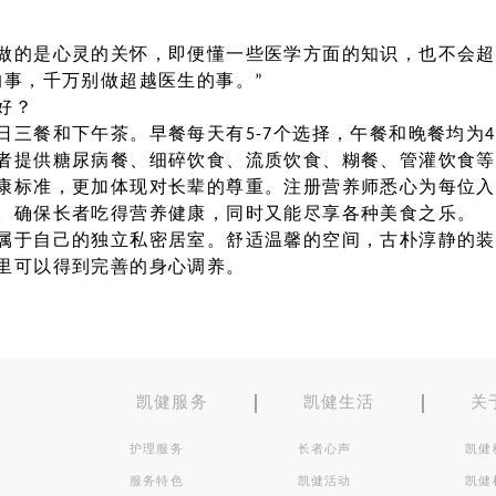
做的是心灵的关怀，即便懂一些医学方面的知识，也不会超
的事，千万别做超越医生的事。”
好？
日三餐和下午茶。早餐每天有5-7个选择，午餐和晚餐均为
者提供糖尿病餐、细碎饮食、流质饮食、糊餐、管灌饮食等
康标准，更加体现对长辈的尊重。注册营养师悉心为每位入
。确保长者吃得营养健康，同时又能尽享各种美食之乐。
属于自己的独立私密居室。舒适温馨的空间，古朴淳静的装
里可以得到完善的身心调养。
凯健服务
凯健生活
关
护理服务
长者心声
凯健
服务特色
凯健活动
凯健