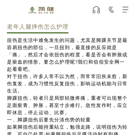
老年人腿摔伤怎么护理
扭伤是生活中难免发生的问题，尤其是脚踝关节是最
容易扭伤的部位，一旦扭到，最直接的反应就是
「痛」，然后才会依扭伤的程度，看是否会有肿胀或
是瘀血的情形。要怎么护理呢?我们和佰佰安全网一
起看看吧。
对于扭伤，许多人常不以为然，而常常旧疾未愈，新
伤复发，成为习惯性反复扭伤，影响运动机能与日常
生活。
脚踝扭伤，轻者只是局部轻微疼痛，重者可出现整个
足面瘀青、肿胀，甚至寸步难行。急性发作时，应立
即休息，停止运动、比赛。
一、脚踝扭伤后要先分清伤势的轻重
如果脚扭伤后能持重站立，勉强走路，说明扭伤为轻
度，可自己处置;如果脚扭伤后足踝活动时有剧痛，