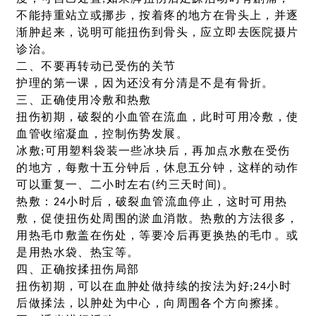
不能持重站立或挪步，按着疼的地方在骨头上，并逐
渐肿起来，说明可能扭伤到骨头，应立即去医院摄片
诊治。
二、不要再转动已受伤的关节
护理的第一课，因为还没有分清是不是有骨折。
三、正确使用冷敷和热敷
扭伤初期，破裂的小血管在流血，此时可用冷敷，使
血管收缩凝血，控制伤势发展。
冰敷;可用塑料袋装一些冰块后，再加点水敷在受伤
的地方，每敷十五分钟后，休息五分钟，这样的动作
可以重复一、二小时左右(约三天时间)。
热敷：24小时后，破裂血管流血停止，这时可用热
敷，促使扭伤处周围的淤血消散。热敷的方法很多，
用热毛巾敷盖在伤处，等要冷后再更换热的毛巾。或
是用热水袋、热宝等。
四、正确按揉扭伤局部
扭伤初期，可以在血肿处做持续的按法为好;24小时
后做揉法，以肿处为中心，向周围各个方向擦揉。