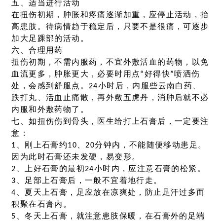
五、适当进行活动
在扭伤初期，肿胀和疼痛逐渐加重，应停止活动，抬
高患肢。待病情趋于稳定后，只要不是很痛，可逐步
加大足踝部的活动。
六、合理用药
扭伤初期，不需内服药，不宜外敷活血的药物，以免
血流更多，肿胀更大，必要时用点“好得快”喷洒伤
处，会感到舒服点。24小时后，内服些云南白药、
跌打丸、活血止痛散，再外敷五虎丹，消肿后就不必
内服和外敷药物了。
七、如扭伤伤到骨头，医生给打上石膏后，一定要注
意：
1、刚上石膏约10、20分钟内，不能随便移动患足。
因为此时石膏还未发硬，易变形。
2、上好石膏的最初24小时内，应注意石膏的松紧。
3、足部上石膏后，一般不宜着地行走。
4、夏天上石膏，足应放在凉爽处，防止足汗过多而
积聚在石膏内。
5、冬天上石膏，就注意患肢保暖，在石膏外的足端