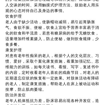
人交谈的时间、采用触摸式护理方法、鼓励老人用乐
观的心态对待自己及身边的事情。
饮食护理
老人由于缺少活动，使肠蠕动减弱，易引起胃肠胀
气、食欲不振、便秘，饮食上宜给予营养丰富易于消
化的软食和半流质，若患有糖尿病的给予无糖饮食，
适量增加纤维素摄入，防止便秘，做到饮食规律，少
食多餐。
康复护理
对患有老年性痴呆的老人，根据个人的文化层次、习
惯、爱好，采取个案化康复措施，着重加强记忆、思
维能力的训练，如每天读书、看报、写字，复述书中
的内容，定时收看老年人喜欢的戏曲节目，对老人的
近期遗忘症状的恢复有一定效果。对肢体活动有障碍
的老人，制定康复措施，帮助老人在床上被动运动和
按摩，防止肌肉萎缩。
防治并发症
老年人机体抵抗力差，卧床容易出现各种并发症，造