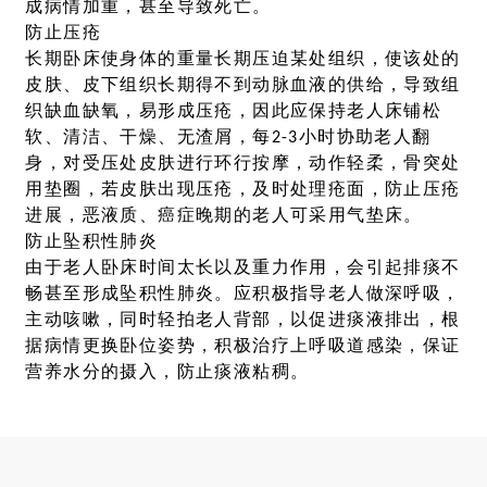
成病情加重，甚至导致死亡。
防止压疮
长期卧床使身体的重量长期压迫某处组织，使该处的
皮肤、皮下组织长期得不到动脉血液的供给，导致组
织缺血缺氧，易形成压疮，因此应保持老人床铺松
软、清洁、干燥、无渣屑，每2-3小时协助老人翻
身，对受压处皮肤进行环行按摩，动作轻柔，骨突处
用垫圈，若皮肤出现压疮，及时处理疮面，防止压疮
进展，恶液质、癌症晚期的老人可采用气垫床。
防止坠积性肺炎
由于老人卧床时间太长以及重力作用，会引起排痰不
畅甚至形成坠积性肺炎。应积极指导老人做深呼吸，
主动咳嗽，同时轻拍老人背部，以促进痰液排出，根
据病情更换卧位姿势，积极治疗上呼吸道感染，保证
营养水分的摄入，防止痰液粘稠。