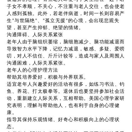
子女不孝顺，不关心，不注重与老人交往，也会使老
人感到孤独。此外，若老伴病逝，时间一长则容易产
生“与世隔绝”、“孤立无援”的心境，会出现悲观失
望，甚至产生抑郁、绝望的情绪。
沟通障碍、人际关系紧张
老年人由于脑组织萎缩，脑细胞减少、脑功能减退而
导致智力水平下降，记忆力减退，敏感、多疑、爱唠
叨，对人不信任、斤斤计较等，造成与家人及周围人
沟通困难，人际关系紧张。
老年人的心理护理方法
帮助其培养爱好，积极与外界联系。
适宜老年人兴趣爱好的活动有很多，如练习书法、钓
鱼、养花、打太极拳等。退休后也要坚持参加社会活
动，重新建立人际关系，互相帮助。美国心理学家研
究表明，理解与帮助他人，也有利于自身的心理健
康。
指导其保持乐观情绪、好奇心和积极向上的心理状
态。