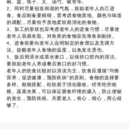
碗、盘、筷子、叉、汤勺、吸管等。
2、同时尽量创造和谐的气氛，鼓励老年人自己进
食。食品制备要精细，需考虑食物质地、颜色与味道
的调配，尽量给予质地柔软易消化的食物。
3、加工的形状也应考虑老年人的进食习惯，尽量使
老年人容易夹取。对鱼类的食物应先将鱼刺剔掉。
4、进食前要向老年人说明制定的食谱以及烹调方
法。提醒老年人食物的温度，以免发生烫伤。
5、饭后用清水或茶水漱口，以保持口腔内的清洁。
要鼓励老年人养成餐后漱口的好习惯。
老年人的饮食比较好以清淡为主，饮食应遵循“均衡
营养，促进健康，预防疾病”的原则。食物的选择要
多样、粗细搭配，松软易于消化吸收。经常吃些粗
粮、蔬菜水果，可以保证膳食纤维的摄入，防止便秘
的发生，预防疾病。关爱老人，有心，细心，用心就
够了。