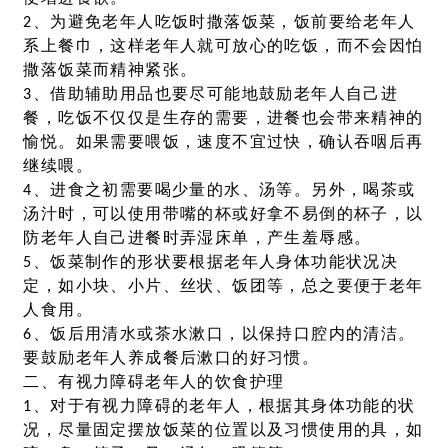
2、为避免老年人吃饭时撒落饭菜，饭前要给老年人
系上餐巾，这样老年人就可放心的吃饭，而不会因怕
撒落饭菜而精神紧张。
3、借助辅助用品也要尽可能地鼓励老年人自己进
餐，吃饭不仅仅是生存的需要，进餐也会带来精神的
愉悦。如果需要喂饭，速度不宜过快，确认吞咽后再
继续喂。
4、进食之初需要喝少量的水、汤等。另外，喝茶或
汤汁时，可以使用带嘴的杯或好拿不易倒的杯子，以
防老年人自己进餐时弄湿床单，产生羞辱感。
5、饭菜制作的形状要根据老年人身体功能状况决
定，如小块、小片、丝状、饭团等，总之要便于老年
人食用。
6、饭后用清水或茶水漱口，以保持口腔内的清洁。
要鼓励老年人养成餐后漱口的好习惯。
二、有视力障碍老年人的饮食护理
1、对于有视力障碍的老年人，根据其身体功能的状
况，尽量固定摆放饭菜的位置以及习惯使用的具，如