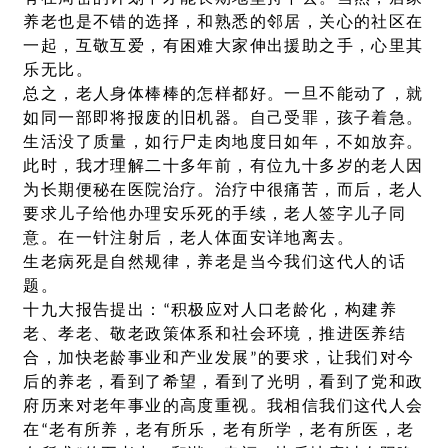
养老也是不错的选择，和熟悉的邻居，关心的社区在
一起，互敬互爱，有困难大家伸出援助之手，心里其
乐无比。
总之，老人身体棒棒的怎样都好。一旦不能动了，就
如同一部即将报废的旧机器。自己受罪，孩子着急。
生活没了质量，如行尸走肉地度日如年，不如放弃。
此时，我才理解二十多年前，有位九十多岁的老人因
为长期便秘在医院治疗。治疗中很痛苦，而后，老人
要求儿子给他办理安乐死的手续，老人签字儿子同
意。在一针注射后，老人体面安详地离去。
生老病死是自然规律，养老是当今我们这代人的话
题。
十九大报告提出：“积极应对人口老龄化，构建养
老、孝老、敬老政策体系和社会环境，推进医养结
合，加快老龄事业和产业发展”的要求，让我们对今
后的养老，看到了希望，看到了光明，看到了党和政
府历来对老年事业的高度重视。我相信我们这代人会
在“老有所养，老有所乐，老有所学，老有所医，老