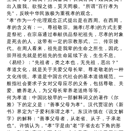
出入腹我。欲报之德，昊天罔极。”所谓“百行孝为
先”，反映中华民族极为重视孝的观念。
“孝”作为一个伦理观念正式提出是在西周。在西周，
孝的含义有：一、尊祖敬宗。施孝(尽孝)的方式主要
是祭祀，在宗庙通过奉献供品祭祀祖先，尽孝的对象
是死去的人，这带有一定的宗教形式。二、传宗接
代。在周人看来，祖先是我辈的生命之所生，因此，
崇拜祖先就是把祖先的生命延续下去，生生不息。
《易经》：“先祖者，类之本也，无先祖，恶出？”
孝道文化，就是关于关爱父母长辈、尊老敬老的一种
文化传统。孝道是中国古代社会的基本道德规范。一
般指社会要求子女对父母应尽的义务，包括尊敬、关
爱、赡养老人，为父母长辈养老送终等等。
何为孝道：中国比较早的一部解释词义的著作《尔
雅》下的定义是：“善事父母为孝”。汉代贾谊的《新
书》界定为“子爱利亲谓之孝”。东汉许慎在《说文解
字》的解释：“善事父母者，从老省、从子，子承老
也”。许慎认为，“孝”字是由“老”字省去右下角的形