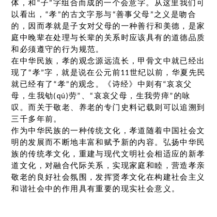
体，和“子”字组合而成的一个会意字。从这里我们可
以看出，“孝”的古文字形与“善事父母”之义是吻合
的，因而孝就是子女对父母的一种善行和美德，是家
庭中晚辈在处理与长辈的关系时应该具有的道德品质
和必须遵守的行为规范。
在中华民族，孝的观念源远流长，甲骨文中就已经出
现了“孝”字，就是说在公元前11世纪以前，华夏先民
就已经有了“孝”的观念。《诗经》中则有“哀哀父
母，生我劬(qú)劳”、“哀哀父母，生我劳瘁”的咏
叹。而关于敬老、养老的专门史料记载则可以追溯到
三千多年前。
作为中华民族的一种传统文化，孝道随着中国社会文
明的发展而不断地丰富和赋予新的内容。弘扬中华民
族的传统孝文化，重建与现代文明社会相适应的新孝
道文化，对融合代际关系，实现家庭和睦，营造孝亲
敬老的良好社会氛围，发挥贤孝文化在构建社会主义
和谐社会中的作用具有重要的现实社会意义。