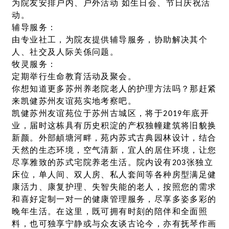
为院友安排户内、户外活动 如生日会、节日庆祝活
动。
辅导服务：
由专业社工，为院友提供辅导服务，协助解决其个
人、社交及人际关係问题。
牧灵服务：
定期举行生命教育活动及聚会。
你想知道更多苏州养老院老人的护理方法吗？那赶紧
来凯健苏州友谊苑实地考察吧。
凯健苏州友谊苑位于苏州古城区，将于2019年底开
业，届时这栋具有历史积淀的产权独幢建筑将旧貌换
新颜。外部頔塘河畔，苑内苏式古典园林设计，结合
天然的生态环境，空气清新，宜人的居住环境，让您
尽享雅致的苏式宅院养老生活。院内设有203张独立
床位，单人间、双人房、私人套间等各种房型满足健
康活力、康复护理、失智失能的老人，按照您的需求
和喜好定制一对一的健康管理服务，尽享多姿多彩的
晚年生活。在这里，既可拥有时刻的陪伴和全面照
料，也可独享宁静或与众友谈古论今，亦有抚琴作画