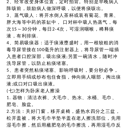
2、经常改变身体位置，定时拍背。特别是早晚病人
阵咳前，鼓励病人做深呼吸，以便将痰咳出。
3、蒸气吸人：将开水倒人茶杯或装有菊花、青果、
胖大海等中药的茶缸中， 口对杯中吸人热蒸气，每
次15～30分钟，每日2-4次，可湿润咽喉，稀释痰
液，有利排痰.
4、简易吸痰器：适于痰液壅盛时，用一根较粗的消
毒导尿管接在100毫升的注射器上，将导尿管一端插
入患者口腔深部，吸出痰液;另置一碗清水，随时冲
洗导尿管，以防止粘痰堵塞。
5、患者突然粘痰堵塞、影响呼吸时，要分秒必争，
立即用手绢或纱布包住食指，伸向病人咽部，掏出痰
液;或口对口吸出痰液。
(七)怎样为卧床老人擦澡
1. 器物：清洁衣裤、大毛巾、热水、水桶、毛巾、
肥皂、脸盆。
2.方法：关好门窗，移开桌椅，盛热水四分之三盆，
松开盖被，将大毛巾半垫半盖在老人擦洗部位，先用
湿毛巾擦，然后用蘸肥皂的毛巾擦洗，再用湿毛巾反