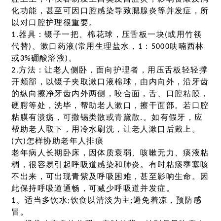
化功能，甚至可因口腔感染导致腮腺炎等并发症，所
以对口腔护理很重要。
1.器具：镊子一把、棉花球，压舌板一块(或用竹筷
代替)、漱口药液(常用生理盐水，1：5000呋喃西林
或3%硼酸溶液)。
2.方法：让老人侧卧，面向护理者，用压舌板轻轻撑
开颊部，以镊子夹取漱口液棉球，由内向外，沿牙齿
的纵向擦净牙齿内外两侧，咬合面，舌、口腔粘膜，
硬腭等处，洗毕，帮助老人漱口，擦干面部。若口腔
粘膜有溃疡，可撒锡类散或青黛散.。如有假牙，应
帮助老人取下，用冷水刷洗，让老人漱口后戴上。
(六)怎样协助老年人排痰
老年病人长期卧床，因体质衰弱、咳嗽无力、痰液粘
稠，很容易引起呼吸道感染和肺炎。有时粘痰壅塞咳
不出来，可出现青紫及呼吸困难，甚至影响生命。因
此保持呼吸道通畅，可减少呼吸道并发症。
1、适当多饮水;饮食以清淡为主;避免着凉，预防感
冒。