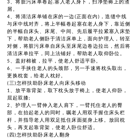
3、将脏污床单卷起.塞入老人身下，扫净垫褥上的渣
屑。
4、将清洁床单铺在床的一边(正面在内)，迭缝中线
与床中线对齐，将上半幅卷起塞在老人身下，靠近侧
的半幅自床头、床尾、中间、先后履平拉紧塞入床垫
下，帮助老人侧卧于清洁床单上，面向护理人，转至
对侧，将脏污床单自床头至床尾边卷边拉出，然后将
清洁床单拉平，同上法铺好，帮助老人取仰卧位。
5、盖好棉被，拉平，使老人舒适平卧。
6、一手挟住老人的头颈部，另一手速将枕头取出，
更换枕套，给老人枕好。
(三)怎样扶助卧床老人向床头移动
1、放平靠背架，取下枕头放于椅上，使老人仰卧，
屈起双膝;
2、护理人一臂伸入老人肩下，一臂托住老人的臀
部，在抬起老人的同时，嘱老人用双手握住床头栏
杆，并指导老人用双足抵住床面挺身上移。放回枕
头，再支起靠背架，使老人卧位舒适。
(四)怎样扶助卧床老人翻身