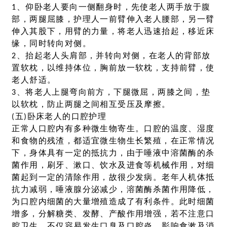
1、仰卧老人要向一侧翻身时，先使老人两手放于腹
部，两腿屈膝，护理人一前臂伸入老人腰部，另一臂
伸入其股下，用臂的力量，将老人迅速抬起，移近床
缘，同时转向对侧。
2、抬起老人头肩部，并转向对侧，在老人的背部放
置软枕，以维持体位，胸前放一软枕，支持前臂，使
老人舒适。
3、将老人上腿弯向前方，下腿微屈，两膝之间，垫
以软枕，防止两腿之间相互受压及摩擦。
(五)卧床老人的口腔护理
正常人口腔内有多种微生物寄生。口腔的温度、湿度
和食物的残渣，都适宜微生物生长繁殖，在正常情况
下，身体具有一定的抵抗力，由于唾液中溶菌酶的杀
菌作用，刷牙、漱口、饮水及进食等机械作用，对细
菌起到一定的清除作用，故很少发病。老年人机体抵
抗力减弱，唾液腺分泌减少，溶菌酶杀菌作用降低，
为口腔内细菌的大量增殖造成了有利条件。此时细菌
增多，分解糖类、发酵、产酸作用增强，若不注意口
腔卫生，不仅容易发生口臭及口腔炎，影响食漱及消