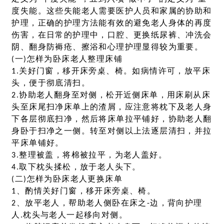
度失能。这些失能老人需要医护人员和家属的协助和
护理，正确的护理方法能有效的避免老人身体的再度
伤害，在日常的护理中，口腔、更换纸尿裤、冲洗会
阴、翻身防褥疮、擦浴和心理护理显得较为重要。
(一)怎样为卧床老人整理床铺
1.关好门窗，移开床旁桌、椅。如病情许可，放平床
头，便于彻底清扫。
2.协助老人翻身至对侧，松开近侧床单，用床刷从床
头至床尾扫净床单上的渣屑，应注意将枕下及老人身
下各层彻底扫净，然后将床单拉平铺好，协助老人翻
身卧于扫净之一侧。转至对侧以上法逐层清扫，并拉
平床单铺好。
3.整理被盖，将棉被拉平，为老人盖好。
4.取下枕头揉松，放于老人头下。
(二)怎样为卧床老人更换床单
1、酌情关好门窗，移开床旁桌、椅。
2、放平老人，帮助老人侧卧在床之-边，背向护理
人.枕头与老人一起移向对侧。