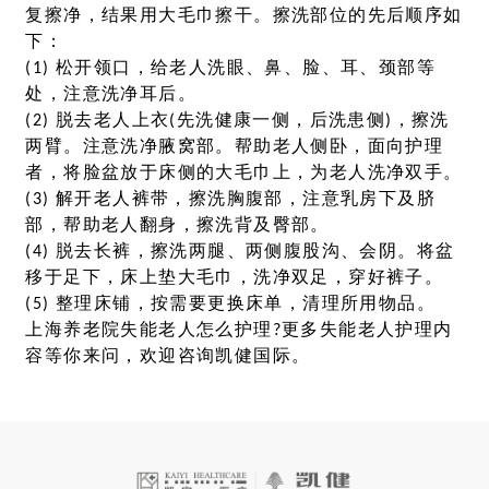
复擦净，结果用大毛巾擦干。擦洗部位的先后顺序如
下：
(1) 松开领口，给老人洗眼、鼻、脸、耳、颈部等
处，注意洗净耳后。
(2) 脱去老人上衣(先洗健康一侧，后洗患侧)，擦洗
两臂。注意洗净腋窝部。帮助老人侧卧，面向护理
者，将脸盆放于床侧的大毛巾上，为老人洗净双手。
(3) 解开老人裤带，擦洗胸腹部，注意乳房下及脐
部，帮助老人翻身，擦洗背及臀部。
(4) 脱去长裤，擦洗两腿、两侧腹股沟、会阴。将盆
移于足下，床上垫大毛巾，洗净双足，穿好裤子。
(5) 整理床铺，按需要更换床单，清理所用物品。
上海养老院失能老人怎么护理?更多失能老人护理内
容等你来问，欢迎咨询凯健国际。