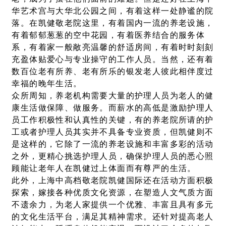
华艺术宫与大华北公园之间，有着这样一处静谧的院
落。在凯健敬老院这里，有着国内一流的养老设施，
有着郁郁葱葱的空中花园，有着医养结合的服务体
系，有着家一般敞亮温馨的舒适房间，有着时时刻刻
充盈体贴爱心与专业操守的工作人员。当然，还有着
数百位老有所养、老有所乐的银发老人彼此相伴度过
幸福的晚年生活。
众所周知，养老机构需要大量的护理人员为老人的健
康生活做保障、做服务。而薪水的高低是激励护理人
员工作积极性和认真性的关键，有的养老院所请的护
工或者护理人员其实并不具备专业资质，但凯健则不
是这样的，它除了一流的养老设施和丰富多彩的活动
之外，更精心挑选护理人员，确保护理人员的悉心照
顾能让老年人在凯健过上体面而有尊严的生活。
此外，上海中高档敬老院凯健国际还在活动方面积极
探索，嫁接各种优质文化资源，在塑造人文气质方面
不遗余力，为老人家提供一个优雅、丰富且具有多元
的文化生活平台，满足其精神需求。还针对提高老人