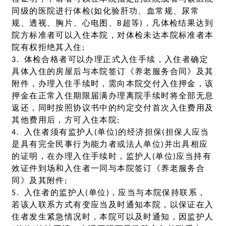
同级的医院进行体检(如化验肝功、血常规、尿常
规、透视、胸片、心电图、B超等)，凡体检结果达到
院方标准者可以入住本院，对体检未达本院标准者本
院有权拒绝其入住;
3. 体检合格者可以办理正式入住手续，入住者确定
具体入住的房屋后与本院签订《养老服务合同》及其
附件，办理入住手续时，需向本院交付入住押金，该
押金在正常入住期限届满办理离院手续时将全部无息
返还，同时按照协议书中的约定交付首次入住费用及
其他费用后，方可入住本院;
4. 入住者须有监护人(单位)的经济担保(担保人应当
是具有完全民事行为能力者或法人单位)并出具相应
的证明，在办理入住手续时，监护人(单位)应当持有
效证件到场和入住者一同与本院签订《养老服务合
同》及其附件;
5. 入住者的监护人(单位)，应当与本院保持联系，
若该人联系方式有变应当及时通知本院，以保证在入
住者发生紧急情况时，本院可以及时通知，因监护人