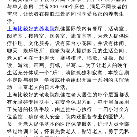
与单人套房，共有300-500个床位，满足不同长者的
需求，让长者在揽胜江景的同时享受私密的养老生
活。
上海比较好的养老院
凯健国际院内有餐厅，活动室，
阅览室，接待室、医务室、康复室等，为老人提供医
疗护理、文化服务。设有阳台小花园，并设有休闲、
聊天、娱乐场所，能够为老人提供多元的生活空间，
老人们可在一起聊天、麻将棋牌、唱歌、做操、阅
读、游戏、画画、剪纸、书写…… 为了让老人的晚年
生活充分体现一个“乐”，消除孤独和寂寞，本院定期
不定期与街道、学校或社会组织开展一系列的联谊活
动，丰富老人的日常生活。
上海比较好的敬老院凯健在老人居住的每个层面都设
有无障碍专用扶手，在安全保卫方面，每个层面采用
了先进的技防手段，由监控中心执行二十四小时全方
位监控，确保老人安全，院内还配备专业的医护人
员，为老人提供基本的医疗保健服务，护理人员全部
经过培训上岗，怀着热爱老人，贴近老人，勇于无私