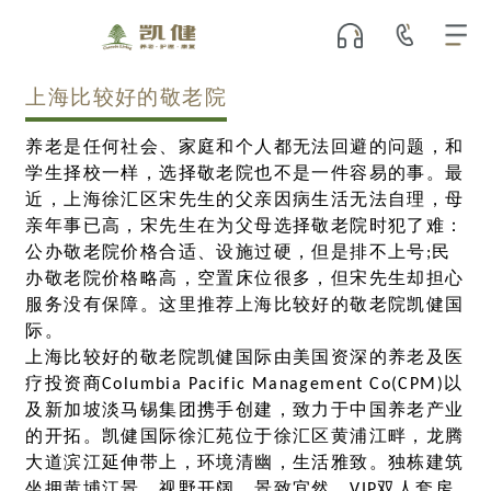
上海比较好的敬老院
养老是任何社会、家庭和个人都无法回避的问题，和
学生择校一样，选择敬老院也不是一件容易的事。最
近，上海徐汇区宋先生的父亲因病生活无法自理，母
亲年事已高，宋先生在为父母选择敬老院时犯了难：
公办敬老院价格合适、设施过硬，但是排不上号;民
办敬老院价格略高，空置床位很多，但宋先生却担心
服务没有保障。这里推荐上海比较好的敬老院凯健国
际。
上海比较好的敬老院凯健国际由美国资深的养老及医
疗投资商Columbia Pacific Management Co(CPM)以
及新加坡淡马锡集团携手创建，致力于中国养老产业
的开拓。凯健国际徐汇苑位于徐汇区黄浦江畔，龙腾
大道滨江延伸带上，环境清幽，生活雅致。独栋建筑
坐拥黄埔江景，视野开阔，景致宜然。VIP双人套房