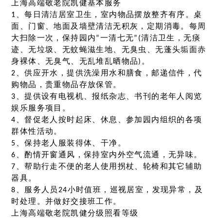
上海高端敬老院凯健基本服务
1、每日清洁居室卫生，室内物品摆放整齐有序。桌
面、门窗、地面及墙壁清洁无积灰，定期消毒。每周
大扫除一次，保持园内“一清七无”(清洁卫生，无痰
迹、无垃圾、无蚊蝇滋生地、无臭虫、无蓬头垢面赤
身裸体、无臭气、无乱堆乱晒物品)。
2、供应开水，提供洗澡用水和膳食，邮递信件，代
购物品，贵重物品存放保管。
3、提供设有电视机、报纸杂志、书刊的老年人阅览
娱乐服务项目。
4、督促老人按时起床、休息、参加园内组织的各项
群体性活动。
5、保持老人服装得体、干净。
6、酌情开窗通风，保持室内外空气流通，无异味。
7、帮助行走不便的老人使用拐杖、轮椅和其它辅助
器具。
8、服务人员24小时值班，巡视居室，发现异常，及
时处理。并做好交接班工作。
上海高端敬老院凯健分级照看等级