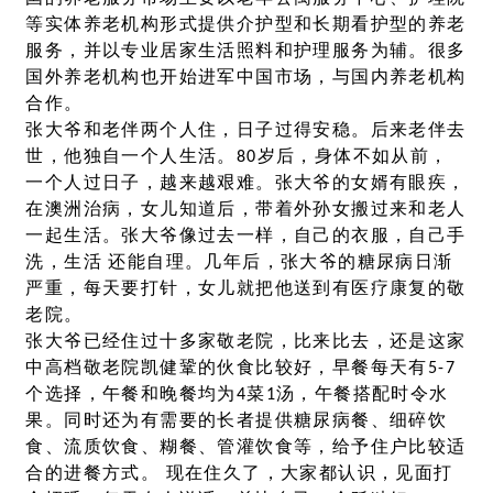
等实体养老机构形式提供介护型和长期看护型的养老
服务，并以专业居家生活照料和护理服务为辅。很多
国外养老机构也开始进军中国市场，与国内养老机构
合作。
张大爷和老伴两个人住，日子过得安稳。后来老伴去
世，他独自一个人生活。80岁后，身体不如从前，
一个人过日子，越来越艰难。张大爷的女婿有眼疾，
在澳洲治病，女儿知道后，带着外孙女搬过来和老人
一起生活。张大爷像过去一样，自己的衣服，自己手
洗，生活 还能自理。几年后，张大爷的糖尿病日渐
严重，每天要打针，女儿就把他送到有医疗康复的敬
老院。
张大爷已经住过十多家敬老院，比来比去，还是这家
中高档敬老院凯健鞏的伙食比较好，早餐每天有5-7
个选择，午餐和晚餐均为4菜1汤，午餐搭配时令水
果。同时还为有需要的长者提供糖尿病餐、细碎饮
食、流质饮食、糊餐、管灌饮食等，给予住户比较适
合的进餐方式。 现在住久了，大家都认识，见面打