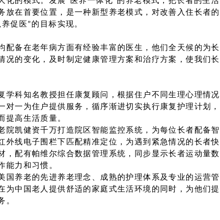
大化的模式。发展“医养一体化”的养老模式，把长者的生
务放在首要位置，是一种新型养老模式，对改善入住长者的
以养促医”的目标实现。
均配备在老年病方面有经验丰富的医生，他们全天候的为长
情况的变化，及时制定健康管理方案和治疗方案，使我们长
复学科知名教授担任康复顾问，根据住户不同生理心理情况
一对一为住户提供服务，循序渐进切实执行康复护理计划，
而提高生活质量。
老院凯健资千万打造院区智能监控系统，为每位长者配备智
红外线电子围栏下匹配精准定位，为遇到紧急情况的长者快
材，配有帕维尔综合数据管理系统，同步显示长者运动量数
作能力和习惯。
美国养老的先进养老理念、成熟的护理体系及专业的运营管
在为中国老人提供舒适的家庭式生活环境的同时，为他们提
务。