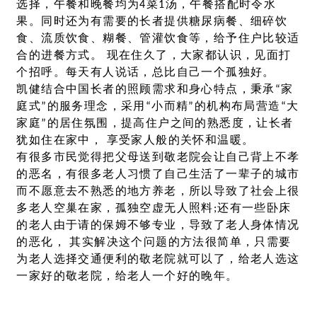
选择，午餐和晚餐均为4菜1汤，午餐搭配时令水
果。同时还为有需要的长者提供糖尿病餐、细碎饮
食、流质饮食、糊餐、管灌饮食等，给予住户比较适
合的进餐方式。 现在住久了，大家都认识，见面打
个招呼。每天有人说话，总比自己一个孤独好。
凯健结合中国长者的照顾需求和身心特点，秉承“家
庭式”的服务理念，采用“小而精”的机构布局营造“大
家庭”的居住氛围，提高住户之间的熟悉度，让长者
犹如住在家中， 享受家人般的关怀和温暖。
有很多市民觉得把父母送到敬老院会让自己背上不孝
的恶名，有很多老人习惯了自己生活了一辈子的城市
而不愿意去不熟悉的地方养老，所以导致了社会上很
多老人空巢在家，孤独空虚无人照料;还有一些卧床
的老人由于请的保姆不够专业，导致了老人身体情况
的恶化， 其实解决这个问题的方法很简单，只需要
为老人选择交通便利的敬老院就可以了，给老人选这
一家好的敬老院，给老人一个好的晚年。