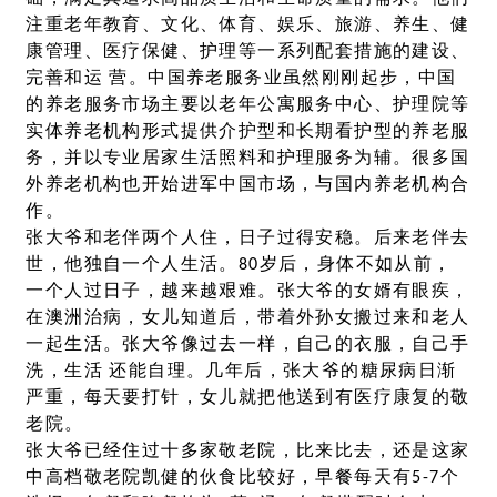
注重老年教育、文化、体育、娱乐、旅游、养生、健
康管理、医疗保健、护理等一系列配套措施的建设、
完善和运 营。中国养老服务业虽然刚刚起步，中国
的养老服务市场主要以老年公寓服务中心、护理院等
实体养老机构形式提供介护型和长期看护型的养老服
务，并以专业居家生活照料和护理服务为辅。很多国
外养老机构也开始进军中国市场，与国内养老机构合
作。
张大爷和老伴两个人住，日子过得安稳。后来老伴去
世，他独自一个人生活。80岁后，身体不如从前，
一个人过日子，越来越艰难。张大爷的女婿有眼疾，
在澳洲治病，女儿知道后，带着外孙女搬过来和老人
一起生活。张大爷像过去一样，自己的衣服，自己手
洗，生活 还能自理。几年后，张大爷的糖尿病日渐
严重，每天要打针，女儿就把他送到有医疗康复的敬
老院。
张大爷已经住过十多家敬老院，比来比去，还是这家
中高档敬老院凯健的伙食比较好，早餐每天有5-7个