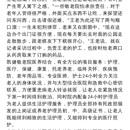
产生寄人篱下之感。“一些敬老院怕承担责任，对于
老年人管得很严格，外面买点东西不让吃，来探望还
问东问西，出去请假还难。”王老为此还写了两句顺
口溜：一生未犯刑律罪，老来又在囹圄中。“现在这
边办个出门证很方便，现在每天要出去对面的公园走
走散散步，跟老棋友下下棋很开心。”王老说。就在
记者采访过程中，负责王老的护工，也按时给老两口
从药房取来了订购的药品。
凯健敬老院医养结合，有全方位的项目服务：护理、
医疗、保健、康复、托老养老、临终关怀、疾病预
防、老年用品等。专业医师、护士24小时全力关注
老人的身体状况，并与大型综合医院和急救中心密切
联系，方便重患病老人转诊就医，让老人在紧急情况
下第一时间得到救治。同时院内配备24小时护理员
为老人提供生活护理服务，护理员全部持有民政部颁
发的上岗证或养老护理员初、中、高级证书，让老人
既能得到精致的生活护理，又能得到专业的医疗照
护。