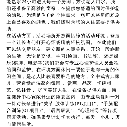
能热水24小时进入每一个房间，方便老人用水。我
们还准备了高雅的窗帘，在提供您舒适的同时保护您
的隐私。为满足住户的个性需求，您可以将房间粉刷
上自己喜欢的颜色，我们随时为您的入住需要提供协
助。
在活动方面，活动场所开放而恬静的活动环境，营造
一个让长者们打开心怀畅聊的轻松氛围。 在此他们
可以结交新朋友、建立新的人际关系，开始一段崭新
的生活。无论是交谈、学习(绘画、书法等)、还是娱
乐(棋牌、电影等)我们都会有专业心理护理人员全程
陪同和监护。在环境方面休闲一隅位于走廊一角的休
闲空间，是老人比较喜爱驻足的地方，全中式古典家
具，营造恬静温馨的氛围， 赏画、品茗、切磋棋
艺、忆往昔， 尽享美好人生。在设备提供方面，康
复健身中心宽敞舒适的康复室内，由专业康复师一对
一针对长辈进行“关节-肢体训练(PT项目)”、“手脑配
合训练(OT项目)”、“语言康复”、“心理辅导”等各项
康复活动。确保康复计划切实执行，每天一小步，迈
向健康生活。