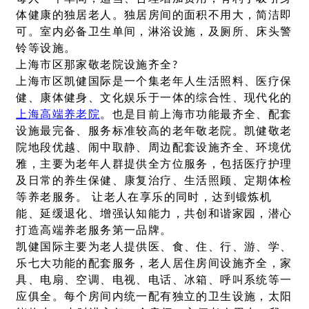
体健康的独居老人。独居房间的面积不用大，简洁即
可。室内必备卫生单间，淋浴设施，及厕所、床头警
铃等设施。
上海市区那家敬老院设施齐全?
上海市区凯健国际是一个集老年人生活照料、医疗保
健、康体健身、文化娱乐于一体的综合性、现代化的
上海高端养老院
。也是目前上海市功能最齐全、配套
设施最完备、服务标准较高的老年敬老院。凯健敬老
院地段优越、闹中取静、周边配套设施齐全、环境优
雅，主要为老年人群提供全方位服务，包括医疗护理
及日常的养生保健、康复治疗、生活照顾、定期体检
等养老服务。 让老人在享乐的同时，达到锻炼机
能、延缓退化、增强认知能力，共创和谐家园，潜心
打造高端养老服务第一品牌。
凯健国际主要为老人提供医、食、住、行、游、学、
乐七大功能的配套服务，老人居住房间设施齐全，家
具、电扇、空调、电视、电话、冰箱、呼叫系统等一
应俱全。每个房间内统一配有独立的卫生设施，太阳