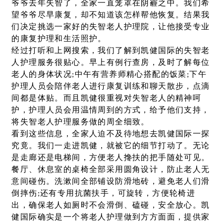
爷爷去年失智了，全家一直笼罩在阴霾之中。我们希
望爷爷尽早康复，却不知道该怎样帮他恢复。结果我
们决定挑选一家好的失智老人护理院，让他接受专业
的康复护理和生活照护。
经过打听和上网搜索，我们了解到凯健国际的失智老
人护理服务很贴心。早上有例行查房，及时了解每位
老人的身体状况;中午有营养师精心搭配的饭菜;下午
护理人员会陪伴老人进行康复训练和聊天散步，点滴
间都是体贴。而且凯健很重视对失智老人的精神呵
护，护理人员会用温情周到的方式，给予他们支持，
将失智老人护理服务做的周全细致。
看到这些信息，全家人迫不及待地想去凯健国际一探
究竟。我们一走进凯健，就被它的细节打动了。无论
是走廊还是电梯间，方便老人搀扶的把手随处可见。
餐厅、休息室的桌椅全部采用圆角设计，防止老人无
意间碰伤。洗漱间全部铺设防滑地砖，避免老人们滑
倒摔伤;还有专用抗菌扶手，可旋转，方便轮椅进
出，确保老人如厕时不会滑倒、磕碰，安全放心。凯
健国际确实是一个将老人护理做到方方面面，提供家