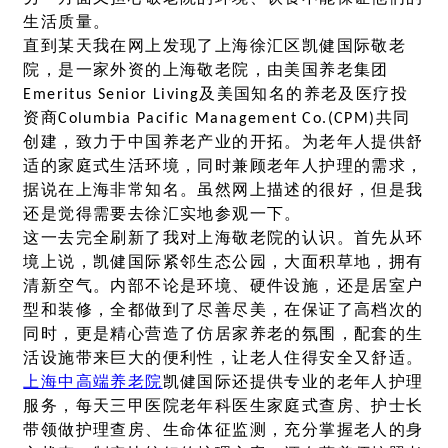
生活质量。
直到某天我在网上发现了上海徐汇区凯健国际敬老
院，是一家外资的上海敬老院，由美国养老集团
Emeritus Senior Living及美国知名的养老及医疗投
资商Columbia Pacific Management Co.(CPM)共同
创建，致力于中国养老产业的开拓。为老年人提供舒
适的家庭式生活环境，同时兼顾老年人护理的需求，
据说在上海非常知名。虽然网上描述的很好，但是我
还是觉得需要去徐汇实地参观一下。
这一去完全刷新了我对上海敬老院的认识。首先从环
境上说，凯健国际紧邻生态公园，大面积草地，拥有
清新空气。内部不论是环境、硬件设施，还是居室户
型和装修，全都做到了尽善尽美，在保证了高档次的
同时，更是精心营造了仿居家养老的氛围，配套的生
活设施带来巨大的便利性，让老人住得安全又舒适。
上海中高端养老院
凯健国际还提供专业的老年人护理
服务，每天三甲医院老年科医生家庭式查房、护士长
带领做护理查房、生命体征监测，充分掌握老人的身