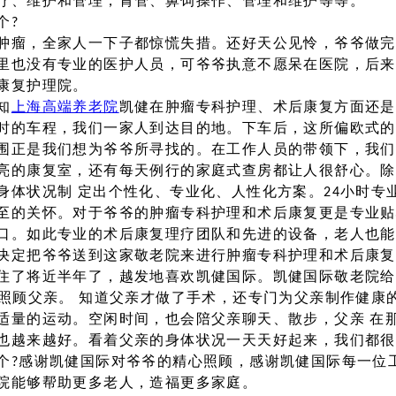
疗、维护和管理，胃管、鼻饲操作、管理和维护等等。
个?
肿瘤，全家人一下子都惊慌失措。还好天公见怜，爷爷做完
里也没有专业的医护人员，可爷爷执意不愿呆在医院，后来
康复护理院。
知
上海高端养老院
凯健在肿瘤专科护理、术后康复方面还是
时的车程，我们一家人到达目的地。下车后，这所偏欧式的
围正是我们想为爷爷所寻找的。在工作人员的带领下，我们
亮的康复室，还有每天例行的家庭式查房都让人很舒心。除
身体状况制 定出个性化、专业化、人性化方案。24小时专
至的关怀。对于爷爷的肿瘤专科护理和术后康复更是专业贴
口。如此专业的术后康复理疗团队和先进的设备，老人也能
决定把爷爷送到这家敬老院来进行肿瘤专科护理和术后康复
住了将近半年了，越发地喜欢凯健国际。凯健国际敬老院给
时照顾父亲。 知道父亲才做了手术，还专门为父亲制作健康
适量的运动。空闲时间，也会陪父亲聊天、散步，父亲 在
也越来越好。看着父亲的身体状况一天天好起来，我们都很
个?感谢凯健国际对爷爷的精心照顾，感谢凯健国际每一位
院能够帮助更多老人，造福更多家庭。