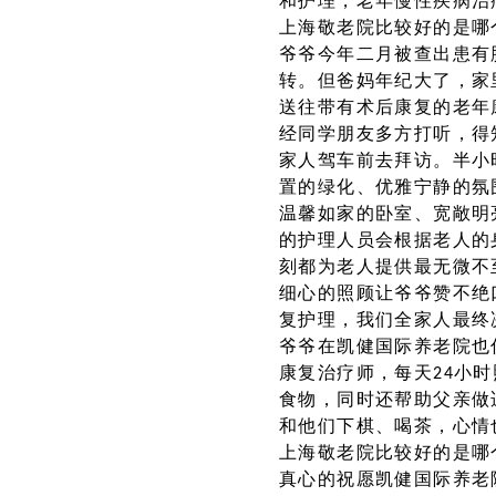
和护理，老年慢性疾病治
上海敬老院比较好的是哪
爷爷今年二月被查出患有
转。但爸妈年纪大了，家
送往带有术后康复的老年
经同学朋友多方打听，得
家人驾车前去拜访。半小
置的绿化、优雅宁静的氛
温馨如家的卧室、宽敞明
的护理人员会根据老人的
刻都为老人提供最无微不
细心的照顾让爷爷赞不绝
复护理，我们全家人最终
爷爷在凯健国际养老院也
康复治疗师，每天24小
食物，同时还帮助父亲做
和他们下棋、喝茶，心情
上海敬老院比较好的是哪
真心的祝愿凯健国际养老