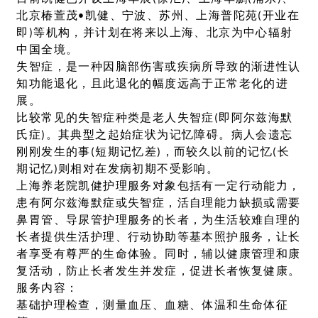
北京椿萱茂•凯健、宁波、苏州、上海普陀苑(开业在
即)等机构，并计划在将来以上海、北京为中心辐射
中国全境。
失智症，是一种因脑部伤害或疾病所导致的渐进性认
知功能退化，且此退化的幅度远高于正常老化的进
展。
比较常见的失智症种类是老人失智症(即阿尔兹海默
氏症)。其典型之起始症状为记忆障碍。病人会遗忘
刚刚发生的事(短期记忆差)，而较久以前的记忆(长
期记忆)则相对在发病初期不受影响。
上海养老院凯健护理服务对象包括有一定行动能力，
患有阿尔兹海默症或失智症，活自理能力缺损或需要
鼻胃管、导尿管护理服务的长者，为生活较难自理的
长者提供生活护理、行动协助等基本照护服务，让长
者享受有尊严的生命体验。同时，辅以健康管理和康
复活动，防止长者发生并发症，促进长者恢复健康。
服务内容：
基础护理检查，测量血压、血糖、体温和生命体征