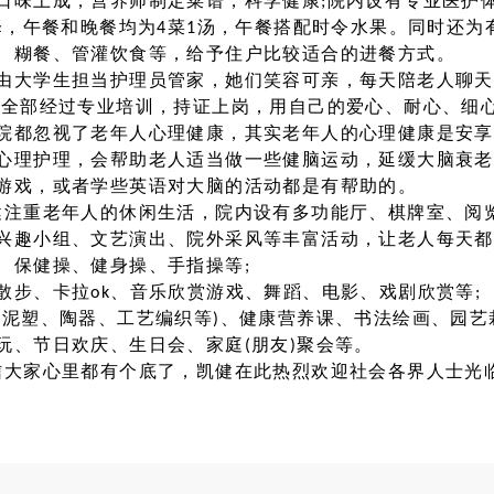
口味上成，营养师制定菜谱，科学健康;院内设有专业医护
选择，午餐和晚餐均为4菜1汤，午餐搭配时令水果。同时还
、糊餐、管灌饮食等，给予住户比较适合的进餐方式。
由大学生担当护理员管家，她们笑容可亲，每天陪老人聊天
员全部经过专业培训，持证上岗，用自己的爱心、耐心、细
院都忽视了老年人心理健康，其实老年人的心理健康是安享
心理护理，会帮助老人适当做一些健脑运动，延缓大脑衰老
游戏，或者学些英语对大脑的活动都是有帮助的。
健注重老年人的休闲生活，院内设有多功能厅、棋牌室、阅
兴趣小组、文艺演出、院外采风等丰富活动，让老人每天都
、保健操、健身操、手指操等;
散步、卡拉ok、音乐欣赏游戏、舞蹈、电影、戏剧欣赏等;
(泥塑、陶器、工艺编织等)、健康营养课、书法绘画、园艺
玩、节日欢庆、生日会、家庭(朋友)聚会等。
信大家心里都有个底了，凯健在此热烈欢迎社会各界人士光临