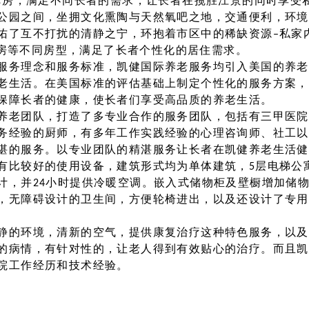
人套房，满足不同长者的需求，让长者在揽胜江景的同时享受
公园之间，坐拥文化熏陶与天然氧吧之地，交通便利，环境
佑了互不打扰的清静之宁，环抱着市区中的稀缺资源–私家
人套房等不同房型，满足了长者个性化的居住需求。
服务理念和服务标准，凯健国际养老服务均引入美国的养老
老生活。在美国标准的评估基础上制定个性化的服务方案，
保障长者的健康，使长者们享受高品质的养老生活。
养老团队，打造了多专业合作的服务团队，包括有三甲医院
务经验的厨师，有多年工作实践经验的心理咨询师、社工以
湛的服务。以专业团队的精湛服务让长者在凯健养老生活健
有比较好的使用设备，建筑形式均为单体建筑，5层电梯公寓
计，并24小时提供冷暖空调。嵌入式储物柜及壁橱增加储
，无障碍设计的卫生间，方便轮椅进出，以及还设计了专用
静的环境，清新的空气，提供康复治疗这种特色服务，以及
的病情，有针对性的，让老人得到有效贴心的治疗。而且凯
院工作经历和技术经验。