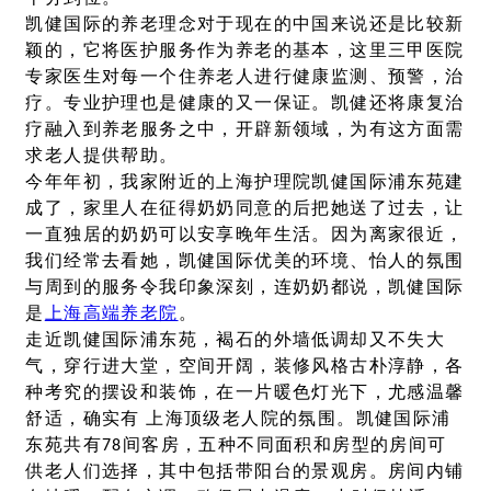
凯健国际的养老理念对于现在的中国来说还是比较新
颖的，它将医护服务作为养老的基本，这里三甲医院
专家医生对每一个住养老人进行健康监测、预警，治
疗。专业护理也是健康的又一保证。凯健还将康复治
疗融入到养老服务之中，开辟新领域，为有这方面需
求老人提供帮助。
今年年初，我家附近的上海护理院凯健国际浦东苑建
成了，家里人在征得奶奶同意的后把她送了过去，让
一直独居的奶奶可以安享晚年生活。因为离家很近，
我们经常去看她，凯健国际优美的环境、怡人的氛围
与周到的服务令我印象深刻，连奶奶都说，凯健国际
是
上海高端养老院
。
走近凯健国际浦东苑，褐石的外墙低调却又不失大
气，穿行进大堂，空间开阔，装修风格古朴淳静，各
种考究的摆设和装饰，在一片暖色灯光下，尤感温馨
舒适，确实有 上海顶级老人院的氛围。凯健国际浦
东苑共有78间客房，五种不同面积和房型的房间可
供老人们选择，其中包括带阳台的景观房。房间内铺