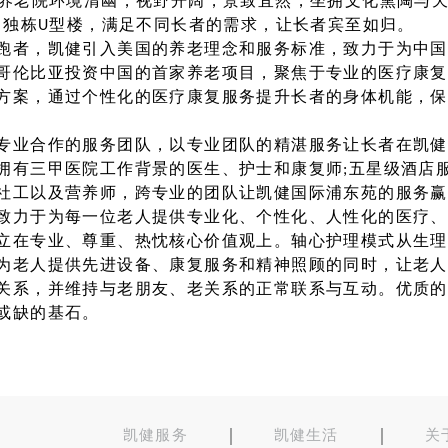
，养老院环境清幽，视野开阔，景致宜然，坐拥文化熏陶与
房、独栋U型楼，满足不同长者的需求，让长者宾至如归。
者，凯健引入美国的养老理念和服务标准，致力于为中国
哥伦比亚投资中国的首家养老项目，聚焦于专业的医疗康复
方案，通过个性化的医疗康复服务提升长者的身体机能，保
业合作的服务团队，以专业团队的精湛服务让长者在凯健
拥有三甲医院工作背景的医生、护士和康复师;五星级酒店服
社工以及营养师，跨专业的团队让凯健国际浦东苑的服务赢
力于为每一位老人提供专业化、个性化、人性化的医疗、
立在专业、尊重、热忱核心价值观上。轴心护理模式从生理
为老人提供先进设备、康复服务和精神照顾的同时，让老人
关系，并维持与老朋友、老关系的正常联系与互动。优质的
或缺的基石。
凯健服务
凯健生活
关